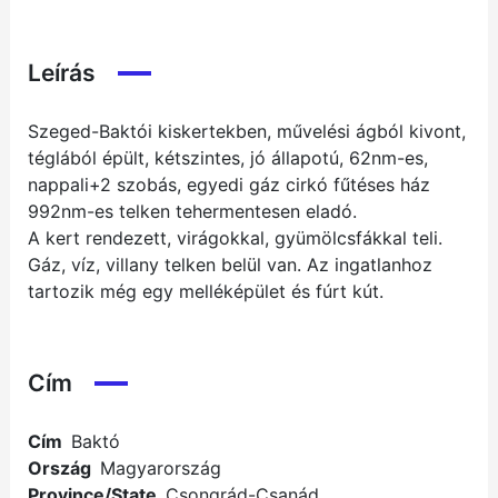
Leírás
Szeged-Baktói kiskertekben, művelési ágból kivont,
téglából épült, kétszintes, jó állapotú, 62nm-es,
nappali+2 szobás, egyedi gáz cirkó fűtéses ház
992nm-es telken tehermentesen eladó.
A kert rendezett, virágokkal, gyümölcsfákkal teli.
Gáz, víz, villany telken belül van. Az ingatlanhoz
tartozik még egy melléképület és fúrt kút.
Cím
Cím
Baktó
Ország
Magyarország
Province/State
Csongrád-Csanád