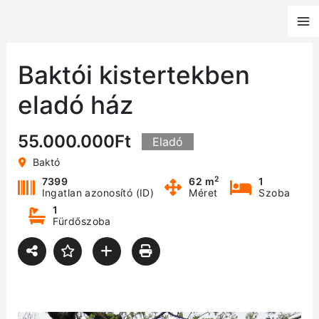
Skip
to
content
Baktói kistertekben
eladó ház
55.000.000Ft
Eladó
Baktó
2
7399
62 m
1
Ingatlan azonosító (ID)
Méret
Szoba
1
Fürdőszoba