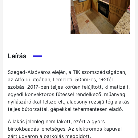
Leírás
Szeged-Alsóváros elején, a TIK szomszédságában,
az Alföldi utcában, I.emeleti, 50nm-es, 1+2fél
szobás, 2017-ben teljes körűen felújított, klimatizált,
egyedi konvektoros fűtéssel rendelkező, műanyag
nyílászárókkal felszerelt, alacsony rezsijű téglalakás
teljes bútorzattal, gépekkel tehermentesen eladó.
A lakás jelenleg nem lakott, ezért a gyors
birtokbaadás lehetséges. Az elektromos kapuval
zárt udvaron a parkolás megoldott.