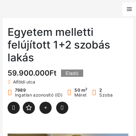
Skip
to
content
Egyetem melletti
felújított 1+2 szobás
lakás
59.900.000Ft
Eladó
Alföldi utca
2
7989
50 m
2
Ingatlan azonosító (ID)
Méret
Szoba