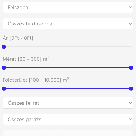
Ár [
0Ft
-
0Ft
]
2
Méret [
20
-
300
] m
2
Földterület [
100
-
10.000
] m