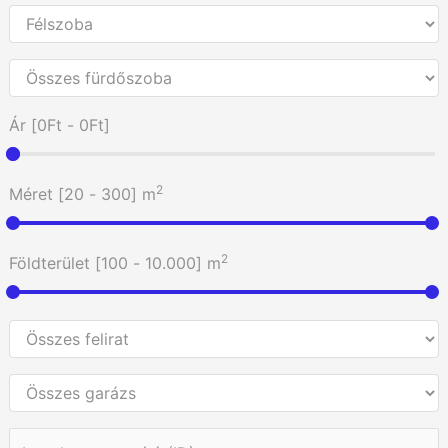
Ár [
0Ft
-
0Ft
]
2
Méret [
20
-
300
] m
2
Földterület [
100
-
10.000
] m