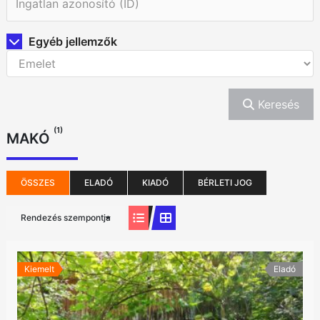
Egyéb jellemzők
Keresés
(1)
MAKÓ
ÖSSZES
ELADÓ
KIADÓ
BÉRLETI JOG
Rendezés szempontja
Kiemelt
Eladó