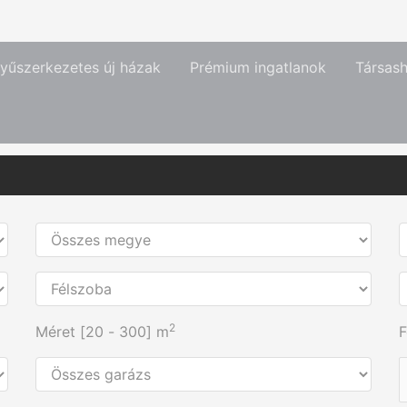
yűszerkezetes új házak
Prémium ingatlanok
Társas
2
Méret [
20
-
300
] m
F