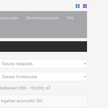
házkezelés
Bérleménykezelés
FAQ
2
öldterület [
100
-
10.000
] m