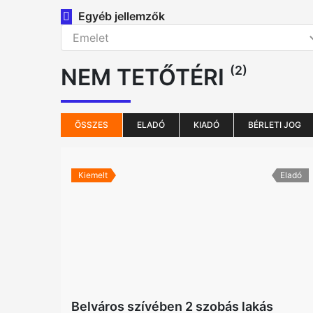
Egyéb jellemzők
(2)
NEM TETŐTÉRI
ÖSSZES
ELADÓ
KIADÓ
BÉRLETI JOG
Kiemelt
Eladó
Belváros szívében 2 szobás lakás