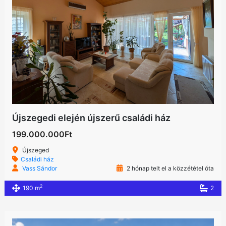
Újszegedi elején újszerű családi ház
199.000.000Ft
Újszeged
Családi ház
Vass Sándor
2 hónap telt el a közzététel óta
2
190 m
2