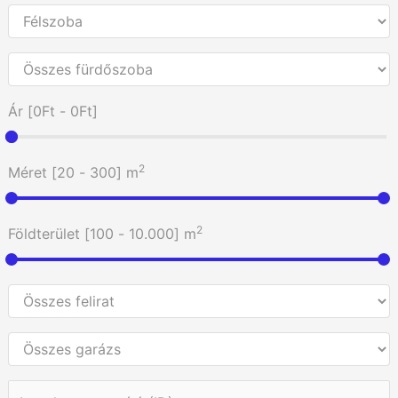
Ár [
0Ft
-
0Ft
]
2
Méret [
20
-
300
] m
2
Földterület [
100
-
10.000
] m