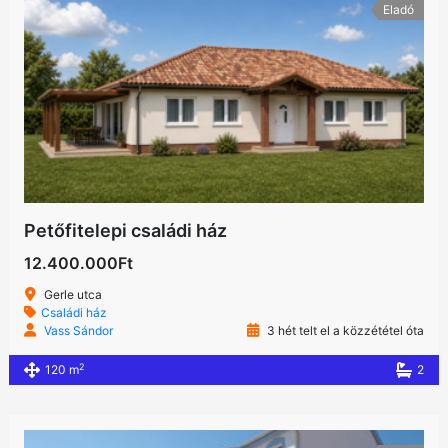
Eladó
Petőfitelepi családi ház
12.400.000Ft
Gerle utca
Családi ház
Vass Sándor
3 hét telt el a közzététel óta
2
120 m
2