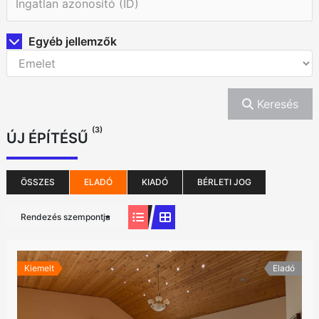
Egyéb jellemzők
Keresés
(3)
ÚJ ÉPÍTÉSŰ
ÖSSZES
ELADÓ
KIADÓ
BÉRLETI JOG
Rendezés szempontja
Kiemelt
Eladó