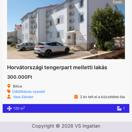
Eladó
Horvátországi tengerpart melletti lakás
300.000Ft
Bilice
Üdülőházas nyaraló
Vass Sándor
2 év telt el a közzététel óta
2
120 m
1
Copyright © 2026 VS Ingatlan