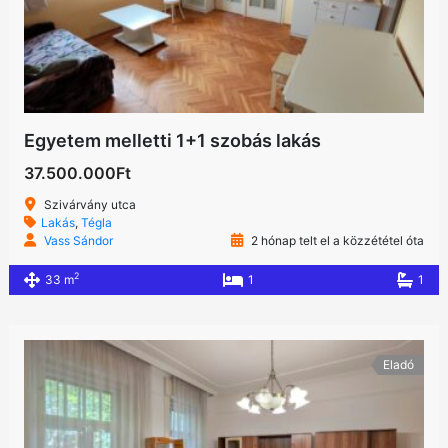
Egyetem melletti 1+1 szobás lakás
37.500.000Ft
Szivárvány utca
Lakás
,
Tégla
Vass Sándor
2 hónap telt el a közzététel óta
2
33 m
1
1
Eladó