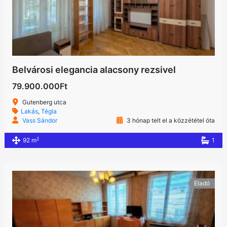
Belvárosi elegancia alacsony rezsivel
79.900.000Ft
Gutenberg utca
Lakás
,
Tégla
Vass Sándor
3 hónap telt el a közzététel óta
2
92 m
1
Eladó