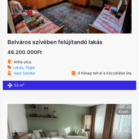
Belváros szívében felújítandó lakás
46.200.000Ft
Attila utca
Lakás
,
Tégla
Vass Sándor
6 hónap telt el a közzététel óta
2
53 m
Eladó