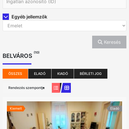
Egyéb jellemzők
Keresés
(10)
BELVÁROS
ÖSSZES
ELADÓ
KIADÓ
BÉRLETI JOG
Rendezés szempontja
Kiemelt
Eladó