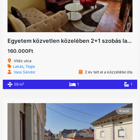
Egyetem közvetlen közelében 2+1 szobás lakás
160.000Ft
Vitéz utca
Lakás
,
Tégla
Vass Sándor
2 év telt el a közzététel óta
2
59 m
1
1
Kiadó