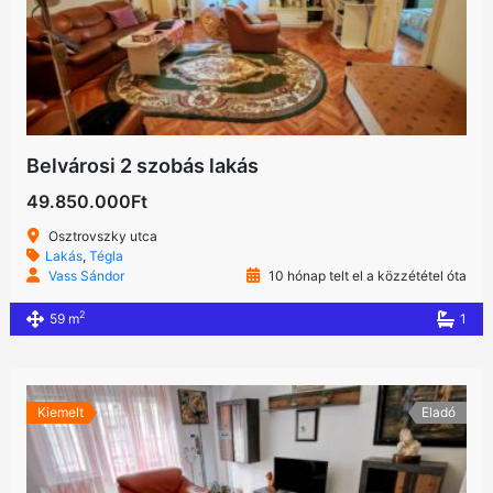
Belvárosi 2 szobás lakás
49.850.000Ft
Osztrovszky utca
Lakás
,
Tégla
Vass Sándor
10 hónap telt el a közzététel óta
2
59 m
1
Kiemelt
Eladó