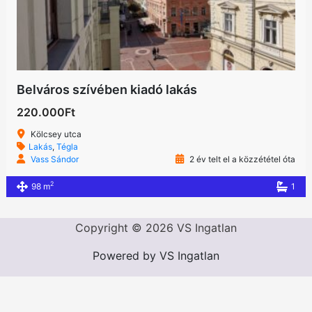
Belváros szívében kiadó lakás
220.000Ft
Kölcsey utca
Lakás
,
Tégla
Vass Sándor
2 év telt el a közzététel óta
2
98 m
1
Copyright © 2026 VS Ingatlan
Powered by VS Ingatlan