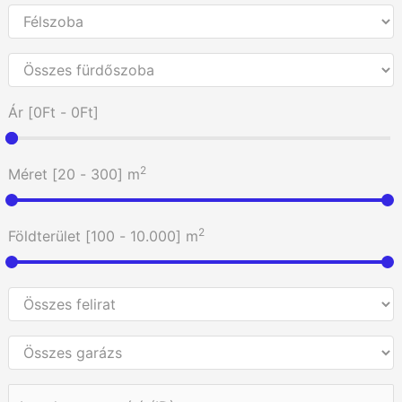
Ár [
0Ft
-
0Ft
]
2
Méret [
20
-
300
] m
2
Földterület [
100
-
10.000
] m