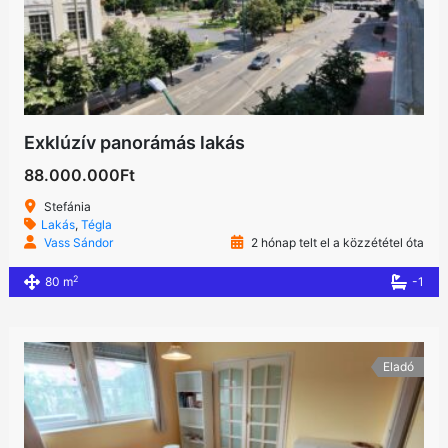
Exklúzív panorámás lakás
88.000.000Ft
Stefánia
Lakás
,
Tégla
Vass Sándor
2 hónap telt el a közzététel óta
2
80 m
-1
Eladó