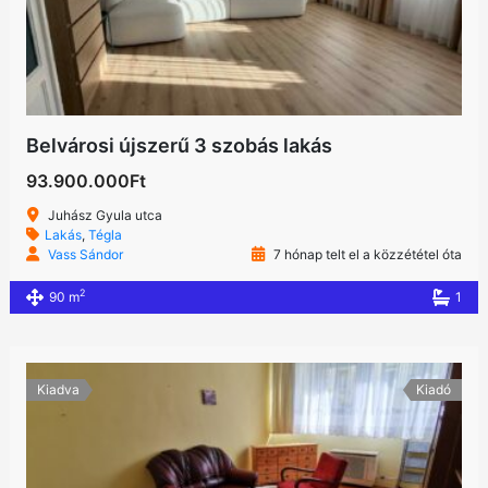
Belvárosi újszerű 3 szobás lakás
93.900.000Ft
Juhász Gyula utca
Lakás
,
Tégla
Vass Sándor
7 hónap telt el a közzététel óta
2
90 m
1
Kiadva
Kiadó