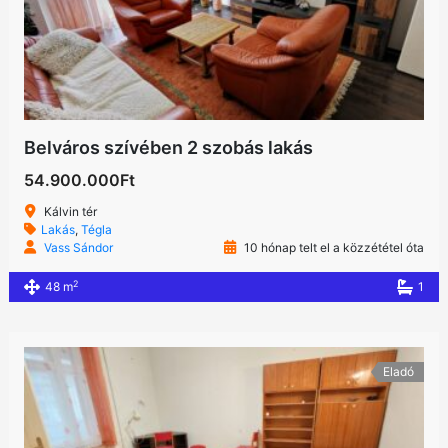
Belváros szívében 2 szobás lakás
54.900.000Ft
Kálvin tér
Lakás
,
Tégla
Vass Sándor
10 hónap telt el a közzététel óta
2
48 m
1
Eladó