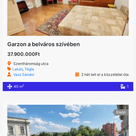
Garzon a belváros szívében
37.900.000Ft
Szentháromság utca
Lakás
,
Tégla
Vass Sándor
2 hét telt el a közzététel óta
2
40 m
1
Eladó