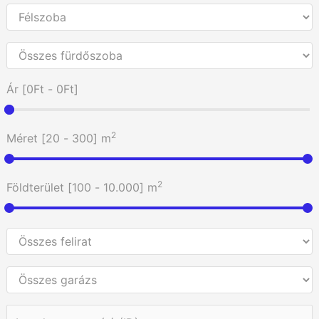
Ár [
0Ft
-
0Ft
]
2
Méret [
20
-
300
] m
2
Földterület [
100
-
10.000
] m