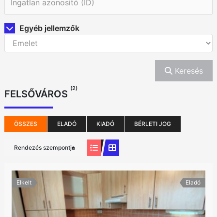
Egyéb jellemzők
Keresés
(2)
FELSŐVÁROS
ÖSSZES
ELADÓ
KIADÓ
BÉRLETI JOG
Rendezés szempontja
Elkelt
Eladó