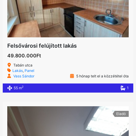
Felsővárosi felújított lakás
49.800.000Ft
Tabán utca
Lakás
,
Panel
Vass Sándor
5 hónap telt el a közzététel óta
2
55 m
1
Eladó