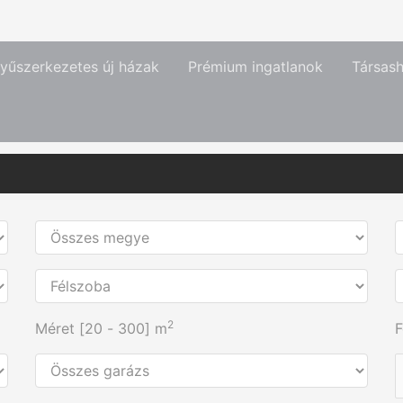
yűszerkezetes új házak
Prémium ingatlanok
Társas
2
Méret [
20
-
300
] m
F