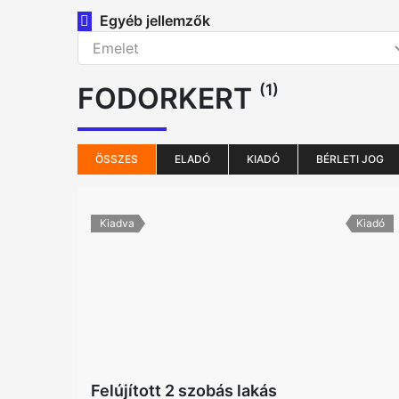
Egyéb jellemzők
(1)
FODORKERT
ÖSSZES
ELADÓ
KIADÓ
BÉRLETI JOG
Kiadva
Kiadó
Felújított 2 szobás lakás