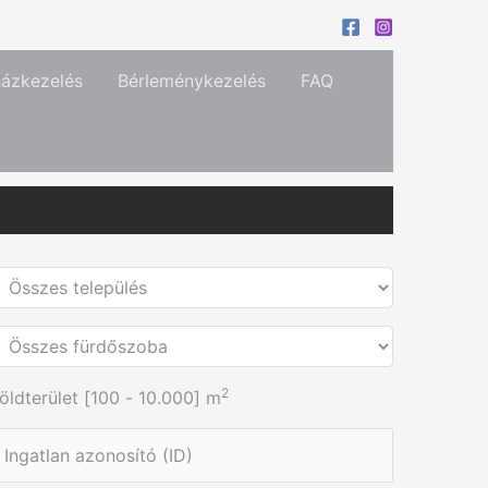
házkezelés
Bérleménykezelés
FAQ
2
öldterület [
100
-
10.000
] m