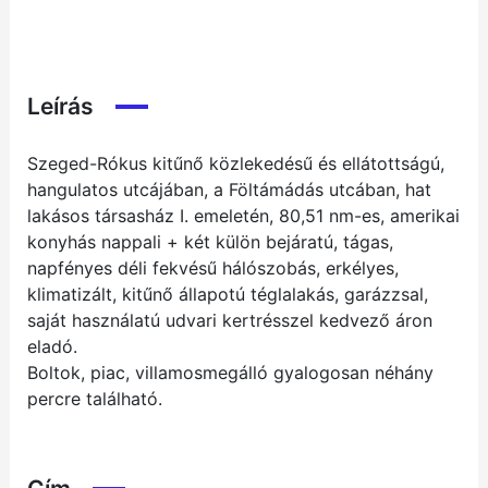
Leírás
Szeged-Rókus kitűnő közlekedésű és ellátottságú,
hangulatos utcájában, a Föltámádás utcában, hat
lakásos társasház I. emeletén, 80,51 nm-es, amerikai
konyhás nappali + két külön bejáratú, tágas,
napfényes déli fekvésű hálószobás, erkélyes,
klimatizált, kitűnő állapotú téglalakás, garázzsal,
saját használatú udvari kertrésszel kedvező áron
eladó.
Boltok, piac, villamosmegálló gyalogosan néhány
percre található.