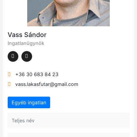
Vass Sándor
Ingatlanügynök
+36 30 683 84 23
vass.lakasfutar@gmail.com
Egyéb ingatlan