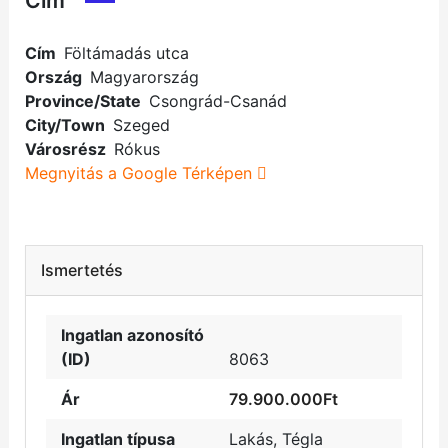
Cím
Cím
Föltámadás utca
Ország
Magyarország
Province/State
Csongrád-Csanád
City/Town
Szeged
Városrész
Rókus
Megnyitás a Google Térképen
Ismertetés
Ingatlan azonosító
(ID)
8063
Ár
79.900.000Ft
Ingatlan típusa
Lakás
,
Tégla