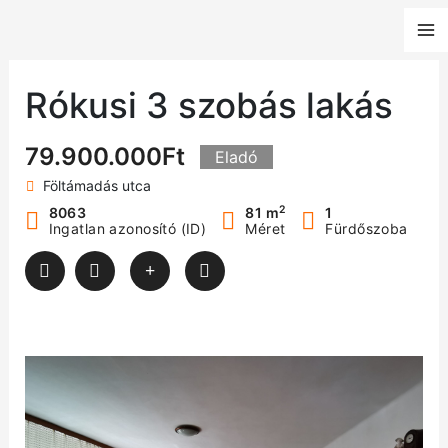
Skip
to
content
Rókusi 3 szobás lakás
79.900.000Ft
Eladó
Föltámadás utca
2
8063
81 m
1
Ingatlan azonosító (ID)
Méret
Fürdőszoba