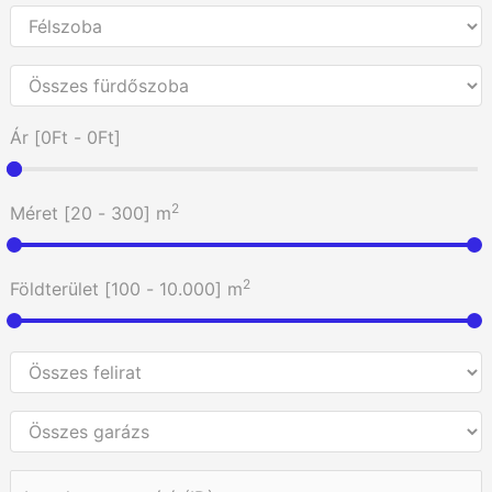
Ár [
0Ft
-
0Ft
]
2
Méret [
20
-
300
] m
2
Földterület [
100
-
10.000
] m