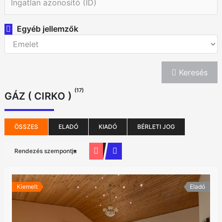
Egyéb jellemzők
Keresés
(17)
GÁZ ( CIRKO )
ÖSSZES
ELADÓ
KIADÓ
BÉRLETI JOG
Rendezés szempontja
Kiemelt
Eladó