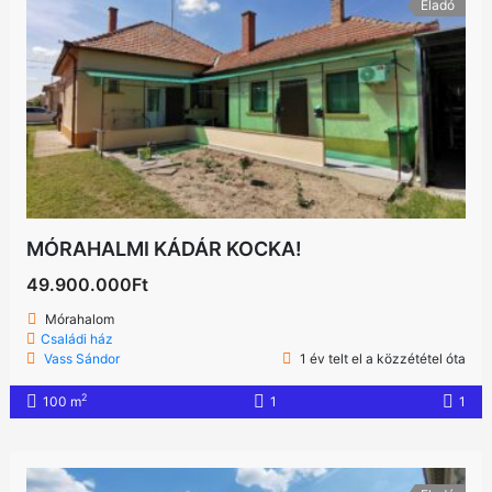
Eladó
MÓRAHALMI KÁDÁR KOCKA!
49.900.000Ft
Mórahalom
Családi ház
Vass Sándor
1 év telt el a közzététel óta
2
100 m
1
1