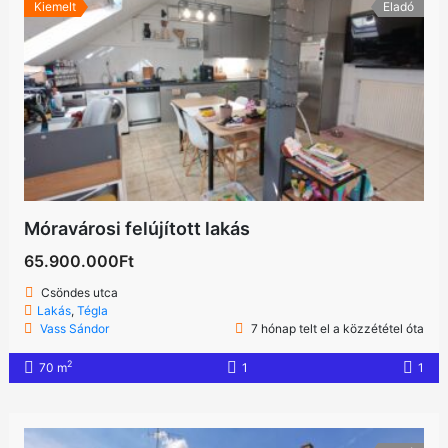
Kiemelt
Eladó
Móravárosi felújított lakás
65.900.000Ft
Csöndes utca
Lakás
,
Tégla
Vass Sándor
7 hónap telt el a közzététel óta
2
70 m
1
1