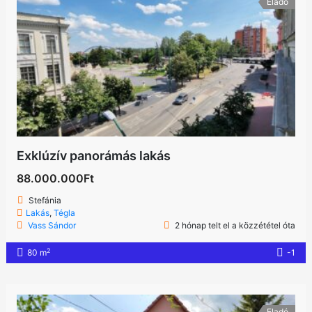
Eladó
Exklúzív panorámás lakás
88.000.000Ft
Stefánia
Lakás
,
Tégla
Vass Sándor
2 hónap telt el a közzététel óta
2
80 m
-1
Eladó