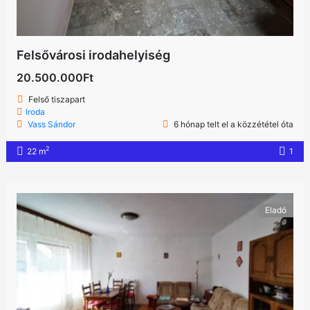
Felsővárosi irodahelyiség
20.500.000Ft
Felső tiszapart
Iroda
Vass Sándor
6 hónap telt el a közzététel óta
2
22 m
1
Eladó