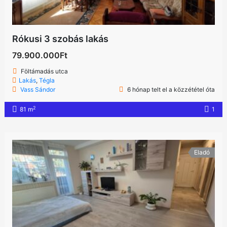
Rókusi 3 szobás lakás
79.900.000Ft
Föltámadás utca
Lakás
,
Tégla
Vass Sándor
6 hónap telt el a közzététel óta
2
81 m
1
Eladó