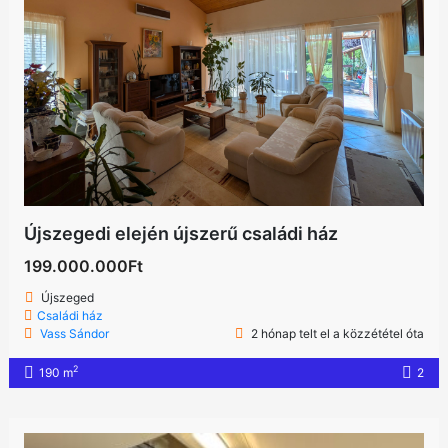
Újszegedi elején újszerű családi ház
199.000.000Ft
Újszeged
Családi ház
Vass Sándor
2 hónap telt el a közzététel óta
2
190 m
2