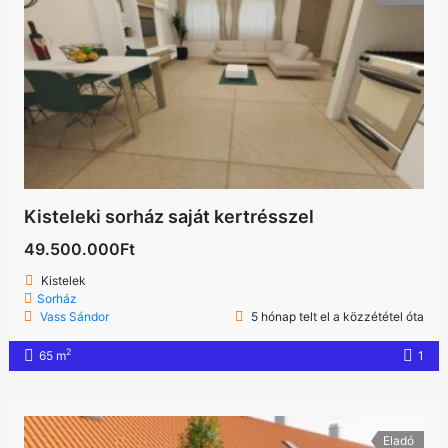
Kisteleki sorház saját kertrésszel
49.500.000Ft
Kistelek
Sorház
Vass Sándor
5 hónap telt el a közzététel óta
2
65 m
1
Eladó