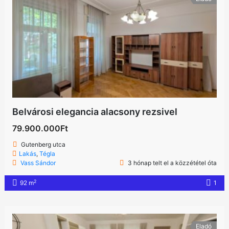
Belvárosi elegancia alacsony rezsivel
79.900.000Ft
Gutenberg utca
Lakás
,
Tégla
Vass Sándor
3 hónap telt el a közzététel óta
2
92 m
1
Eladó