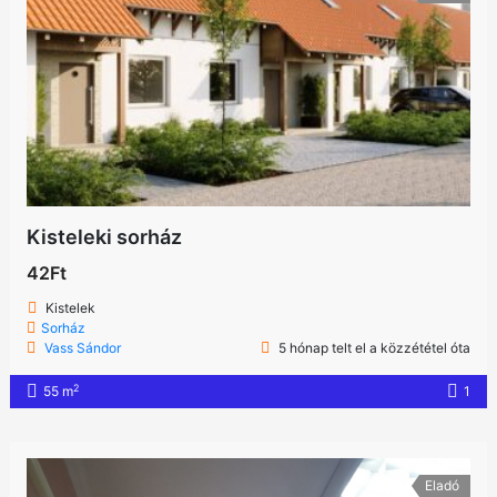
Kisteleki sorház
42Ft
Kistelek
Sorház
Vass Sándor
5 hónap telt el a közzététel óta
2
55 m
1
Eladó