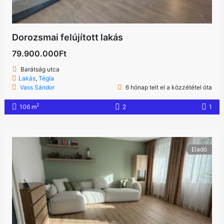
Dorozsmai felújított lakás
79.900.000Ft
Barátság utca
Lakás
,
Tégla
Vass Sándor
6 hónap telt el a közzététel óta
2
106 m
2
1
Eladó