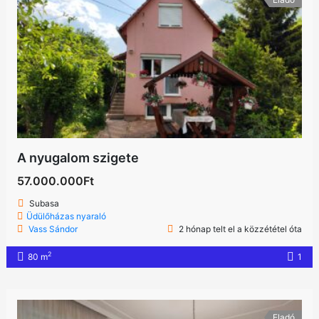
A nyugalom szigete
57.000.000Ft
Subasa
Üdülőházas nyaraló
Vass Sándor
2 hónap telt el a közzététel óta
2
80 m
1
Eladó