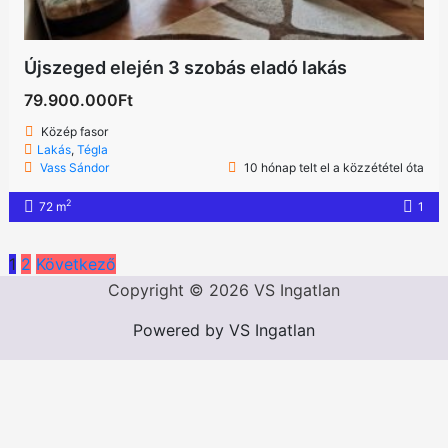
Újszeged elején 3 szobás eladó lakás
79.900.000Ft
Közép fasor
Lakás
,
Tégla
Vass Sándor
10 hónap telt el a közzététel óta
2
72 m
1
1
2
Következő
Copyright © 2026 VS Ingatlan
Powered by VS Ingatlan