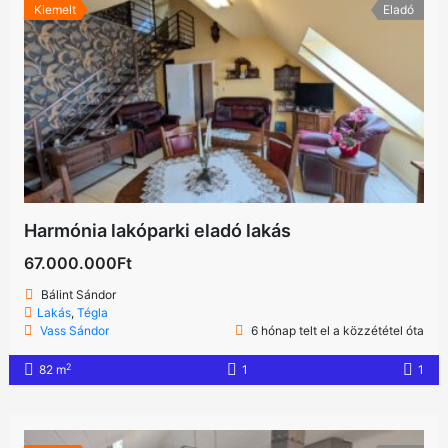
Kiemelt
Eladó
Harmónia lakóparki eladó lakás
67.000.000Ft
Bálint Sándor
Lakás
,
Tégla
Vass Sándor
6 hónap telt el a közzététel óta
2
82 m
1
1