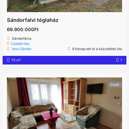
Sándorfalvi téglaház
69.900.000Ft
Sándorfalva
Családi ház
Vass Sándor
8 hónap telt el a közzététel óta
2
70 m
1
Eladó