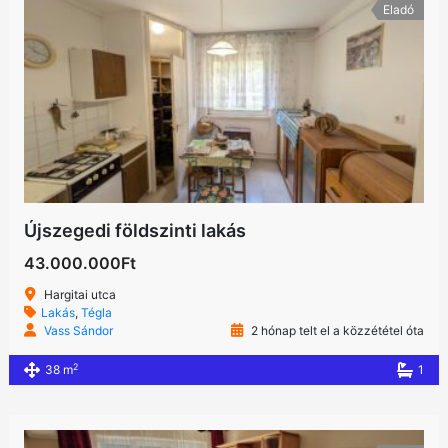
Eladó
Újszegedi földszinti lakás
43.000.000Ft
Hargitai utca
Lakás
,
Tégla
Vass Sándor
2 hónap telt el a közzététel óta
2
38 m
1