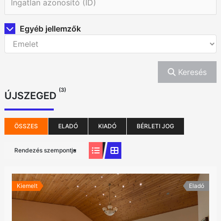
Egyéb jellemzők
Keresés
(3)
ÚJSZEGED
ÖSSZES
ELADÓ
KIADÓ
BÉRLETI JOG
Rendezés szempontja
Kiemelt
Eladó