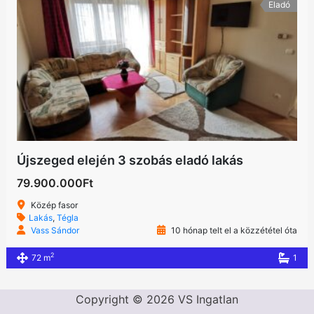
Eladó
Újszeged elején 3 szobás eladó lakás
79.900.000Ft
Közép fasor
Lakás
,
Tégla
Vass Sándor
10 hónap telt el a közzététel óta
2
72 m
1
Copyright © 2026 VS Ingatlan