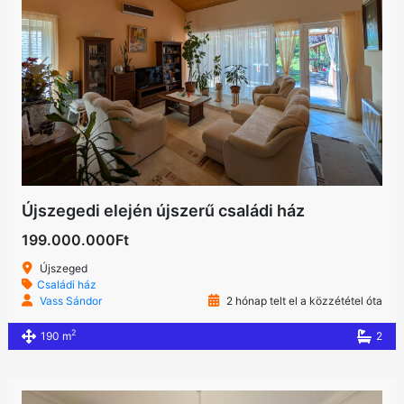
Újszegedi elején újszerű családi ház
199.000.000Ft
Újszeged
Családi ház
Vass Sándor
2 hónap telt el a közzététel óta
2
190 m
2