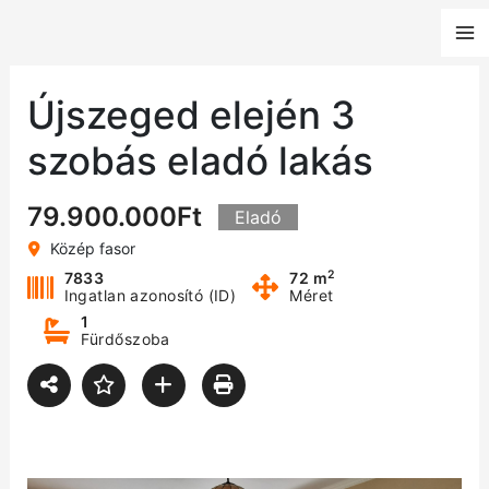
Skip
to
content
Újszeged elején 3
szobás eladó lakás
79.900.000Ft
Eladó
Közép fasor
2
7833
72 m
Ingatlan azonosító (ID)
Méret
1
Fürdőszoba