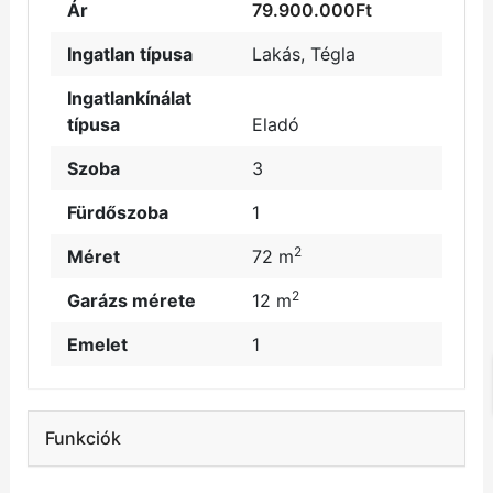
Ár
79.900.000Ft
Ingatlan típusa
Lakás
,
Tégla
Ingatlankínálat
típusa
Eladó
Szoba
3
Fürdőszoba
1
2
Méret
72 m
2
Garázs mérete
12 m
Emelet
1
Funkciók