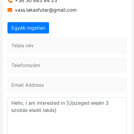
+36 30 683 84 23
vass.lakasfutar@gmail.com
Egyéb ingatlan